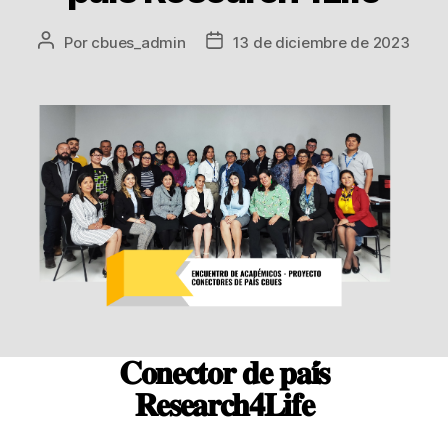
Por
cbues_admin
13 de diciembre de 2023
𝐂𝐨𝐧𝐞𝐜𝐭𝐨𝐫 𝐝𝐞 𝐩𝐚𝐢́𝐬
𝐑𝐞𝐬𝐞𝐚𝐫𝐜𝐡𝟒𝐋𝐢𝐟𝐞