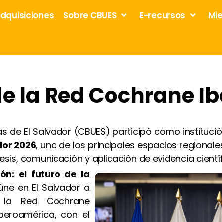
dquisiciones
Sobre CBUES
E-recursos
Mi
de la Red Cochrane 
ias de El Salvador (CBUES) participó como institució
dor 2026
, uno de los principales espacios regional
esis, comunicación y aplicación de evidencia científ
ón: el futuro de la
eúne en El Salvador a
e la Red Cochrane
beroamérica, con el