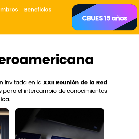
embros
Beneficios
CBUES 15 años
Iberoamericana
n invitada en la
XXII Reunión de la Red
es para el intercambio de conocimientos
ica.