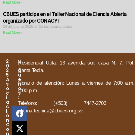
Read More »
CBUES participa en el Taller Nacional de Ciencia Abierta
organizado por CONACYT
24 de julio de 2026
No hay comentarios
Read More »
2
S
Residencial Utila, 13 avenida sur, casa N. 7, Pol.
0
í
2
g
Santa Tecla.
5
u
A
e
Horario de atención:
Lunes a viernes de 7:00 a.m
s
n
o
o
4:00 p.m.
c
s
i
:
a
Telefono: (+503) 7447-2703 
c
i
oficina.tecnica@cbues.org.sv
ó
n
C
o
n