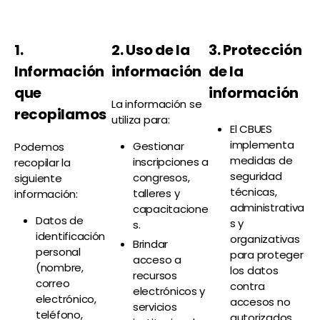
1.
2. Uso de la
3. Protección
Información
información
de la
que
información
La información se
recopilamos
utiliza para:
El CBUES
implementa
Gestionar
Podemos
medidas de
inscripciones a
recopilar la
seguridad
congresos,
siguiente
técnicas,
talleres y
información:
administrativa
capacitacione
Datos de
s y
s.
identificación
organizativas
Brindar
personal
para proteger
acceso a
(nombre,
los datos
recursos
correo
contra
electrónicos y
electrónico,
accesos no
servicios
teléfono,
autorizados,