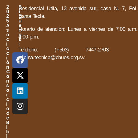
2
S
Residencial Utila, 13 avenida sur, casa N. 7, Pol.
0
í
2
g
Santa Tecla.
5
u
A
e
Horario de atención:
Lunes a viernes de 7:00 a.m
s
n
o
o
4:00 p.m.
c
s
i
:
a
Telefono: (+503) 7447-2703 
c
i
oficina.tecnica@cbues.org.sv
ó
n
C
o
n
s
o
r
c
i
o
d
e
B
i
b
l