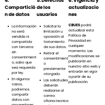
4.
5. Derechos
6. Vigencia y
Compartició
de los
actualizacio
n de datos
usuarios
nes
CBUES
podrá
La información
Solicitar la
actualizar esta
no será
limitación u
Política de
vendida ni
oposición al
Privacidad en
compartida
tratamiento
cualquier
con terceros
de sus datos.
momento. Las
sin
Retirar el
modificaciones se
consentimient
consentimient
publicarán en
o, salvo que
o
nuestro sitio web y
sea requerida
previamente
entrarán en vigor
por ley.
otorgado.
a partir de su
En algunos
Las solicitudes
publicación.
casos,
deberán
podremos
realizarse al
compartir
correo:
datos con
oficina.tecnica
proveedores