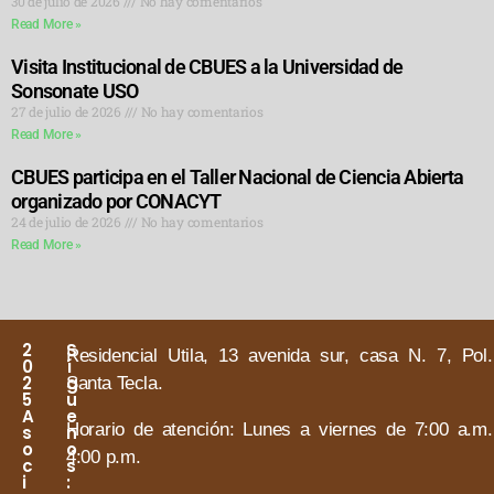
30 de julio de 2026
No hay comentarios
Read More »
Visita Institucional de CBUES a la Universidad de
Sonsonate USO
27 de julio de 2026
No hay comentarios
Read More »
CBUES participa en el Taller Nacional de Ciencia Abierta
organizado por CONACYT
24 de julio de 2026
No hay comentarios
Read More »
2
S
Residencial Utila, 13 avenida sur, casa N. 7, Pol.
0
í
2
g
Santa Tecla.
5
u
A
e
Horario de atención:
Lunes a viernes de 7:00 a.m
s
n
o
o
4:00 p.m.
c
s
i
: