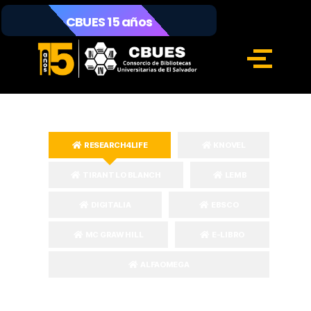
CBUES 15 años
RESEARCH4LIFE
KNOVEL
TIRANT LO BLANCH
LEMB
DIGITALIA
EBSCO
MC GRAW HILL
E-LIBRO
ALFAOMEGA