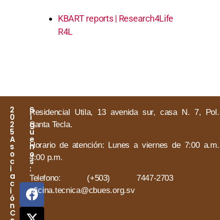
KBART reports | Research4Life
R4L
2
S
Residencial Utila, 13 avenida sur, casa N. 7, Pol.
0
í
2
g
Santa Tecla.
5
u
A
e
Horario de atención:
Lunes a viernes de 7:00 a.m
s
n
o
o
4:00 p.m.
c
s
i
:
a
Telefono: (+503) 7447-2703 
c
i
oficina.tecnica@cbues.org.sv
ó
n
C